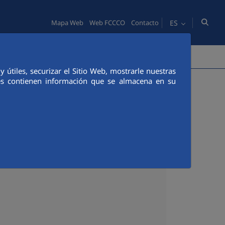
ES
Mapa Web
Web FCCCO
Contacto
PERSONAS
INNOVACIÓN
COMUNICACIÓN
útiles, securizar el Sitio Web, mostrarle nuestras
ies contienen información que se almacena en su
lcocer Koplowitz por