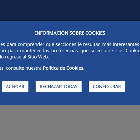
INFORMACIÓN SOBRE COOKIES
FCCCO EN EL MUNDO
SOSTENIBILIDAD
ÉTICA E INTEGRIDAD
ies para comprender qué secciones le resultan más interesantes y 
 como para mantener las preferencias que seleccione. Las Cook
o regrese al Sitio Web.
es, consulte nuestra
Política de Cookies.
nstrucción reconoce a Esther A
ACEPTAR
RECHAZAR TODAS
CONFIGURAR
esional en La Noche CNC