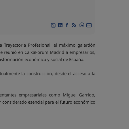
Compartir en Whatsap
Compartir en Twitter
Compartir en Linkedin
Compartir en Facebook
RSS
Compartir por email
la Trayectoria Profesional, el máximo galardón
que reunió en CaixaForum Madrid a empresarios,
transformación económica y social de España.
tualmente la construcción, desde el acceso a la
entantes empresariales como Miguel Garrido,
r considerado esencial para el futuro económico