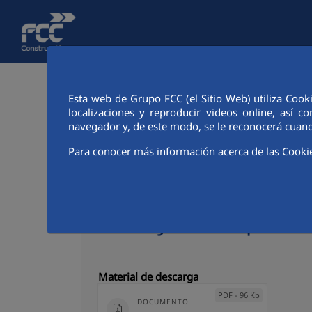
Saltar al contenido principal
ÁREA CORPORATIVA
ACTIVIDADES
CIUDAD FCC
Esta web de Grupo FCC (el Sitio Web) utiliza Cook
localizaciones y reproducir videos online, así
navegador y, de este modo, se le reconocerá cuand
Para conocer más información acerca de las Cooki
20/05/2026
La patronal de la co
su trayectoria prof
Material de descarga
PDF - 96 Kb
DOCUMENTO