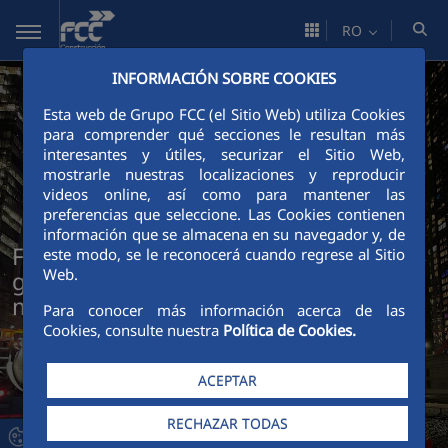
Skip to Main Content
RO
INFORMACIÓN SOBRE COOKIES
Esta web de Grupo FCC (el Sitio Web) utiliza Cookies
para comprender qué secciones le resultan más
interesantes y útiles, securizar el Sitio Web,
mostrarle nuestras localizaciones y reproducir
videos online, así como para mantener las
preferencias que seleccione. Las Cookies contienen
información que se almacena en su navegador y, de
FCC Construcción și modelul său de
este modo, se le reconocerá cuando regrese al Sitio
Web.
gestionare a sănătății și securității în
muncă
Para conocer más información acerca de las
Cookies, consulte nuestra
Política de Cookies.
ACEPTAR
RECHAZAR TODAS