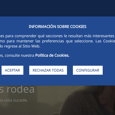
INFORMACIÓN SOBRE COOKIES
ADES
CIUDAD FCC
SOSTENIBILIDAD
ÉTICA E INTEGRIDAD
ies para comprender qué secciones le resultan más interesantes y 
 como para mantener las preferencias que seleccione. Las Cook
o regrese al Sitio Web.
es, consulte nuestra
Política de Cookies.
ACEPTAR
RECHAZAR TODAS
CONFIGURAR
os rodea
la vida sucede.