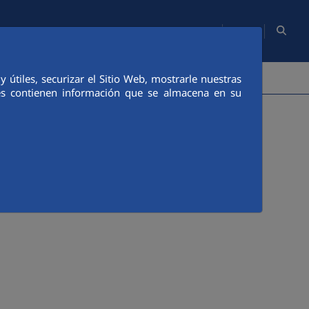
ES
Mapa Web
Sala de Comunicación
Contacto
PERSONAS
COMUNICACIÓN
útiles, securizar el Sitio Web, mostrarle nuestras
ies contienen información que se almacena en su
nte. Será preciso identificarse mediante las