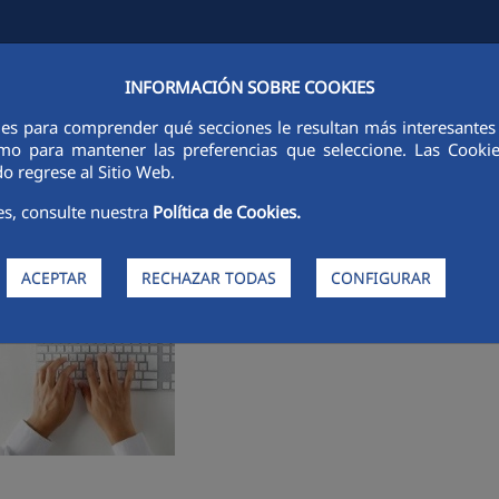
INFORMACIÓN SOBRE COOKIES
ADES
CIUDAD FCC
SOSTENIBILIDAD
ÉTICA E INTEGRIDAD
ies para comprender qué secciones le resultan más interesantes y 
 como para mantener las preferencias que seleccione. Las Cook
o regrese al Sitio Web.
es, consulte nuestra
Política de Cookies.
fuera de la red corporativa, pulsando sobre el enlace correspondie
ACEPTAR
RECHAZAR TODAS
CONFIGURAR