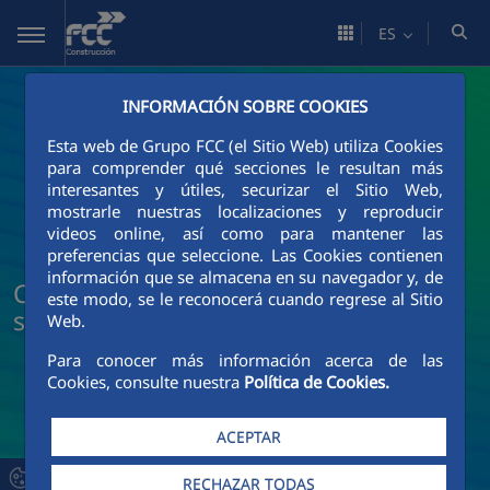
Saltar al contenido principal
ES
INFORMACIÓN SOBRE COOKIES
Esta web de Grupo FCC (el Sitio Web) utiliza Cookies
para comprender qué secciones le resultan más
interesantes y útiles, securizar el Sitio Web,
mostrarle nuestras localizaciones y reproducir
videos online, así como para mantener las
preferencias que seleccione. Las Cookies contienen
información que se almacena en su navegador y, de
Conoce FCC Construcción a través de
este modo, se le reconocerá cuando regrese al Sitio
sus presentaciones corporativas
Web.
Para conocer más información acerca de las
Cookies, consulte nuestra
Política de Cookies.
ACEPTAR
RECHAZAR TODAS