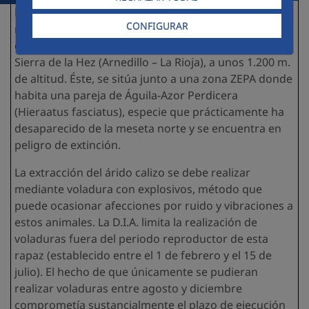
La cantera contemplada para la extracción del árido
CONFIGURAR
necesario para la fabricación del hormigón del
cuerpo de presa está situada en un collado de la
Sierra de la Hez (Arnedillo – La Rioja), a unos 1.200 m.
de altitud. Éste, se sitúa junto a una zona ZEPA donde
habita una pareja de Águila-Azor Perdicera
(Hieraatus fasciatus), especie que prácticamente ha
desaparecido de la meseta norte y se encuentra en
peligro de extinción.
La extracción del árido calizo se debe realizar
mediante voladura con explosivos, método que
puede ocasionar afecciones por ruido y vibraciones a
estos animales. La D.I.A. limita la realización de
voladuras fuera del periodo reproductor de esta
rapaz (establecido entre el 1 de febrero y el 15 de
julio). El hecho de que únicamente se pudieran
realizar voladuras entre agosto y diciembre
comprometía sustancialmente el plazo de ejecución