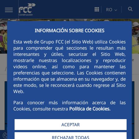
Skip to Main Content
RO
INFORMACIÓN SOBRE COOKIES
Esta web de Grupo FCC (el Sitio Web) utiliza Cookies
para comprender qué secciones le resultan más
interesantes y útiles, securizar el Sitio Web,
mostrarle nuestras localizaciones y reproducir
Construcción
Sustenabilitate
Impulsores de la transición verde
>
>
videos online, así como para mantener las
Buenas prácticas
>
preferencias que seleccione. Las Cookies contienen
información que se almacena en su navegador y, de
este modo, se le reconocerá cuando regrese al Sitio
Presa de Enciso
Web.
Para conocer más información acerca de las
Descripción de la actuación social y
Cookies, consulte nuestra
Política de Cookies.
ambiental.
ACEPTAR
Necesidades detectadas:
RECHAZAR TODAS