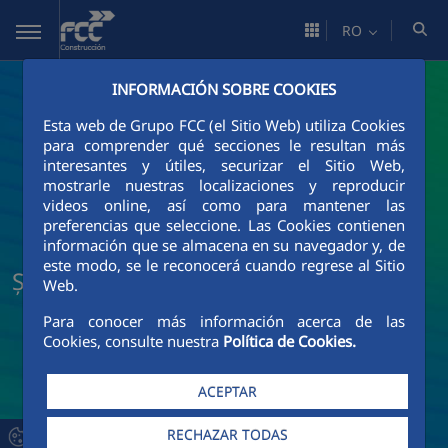
Skip to Main Content
RO
INFORMACIÓN SOBRE COOKIES
Esta web de Grupo FCC (el Sitio Web) utiliza Cookies
para comprender qué secciones le resultan más
interesantes y útiles, securizar el Sitio Web,
mostrarle nuestras localizaciones y reproducir
videos online, así como para mantener las
preferencias que seleccione. Las Cookies contienen
información que se almacena en su navegador y, de
este modo, se le reconocerá cuando regrese al Sitio
Știri și actualități FCC Construcción
Web.
Para conocer más información acerca de las
Cookies, consulte nuestra
Política de Cookies.
ACEPTAR
RECHAZAR TODAS