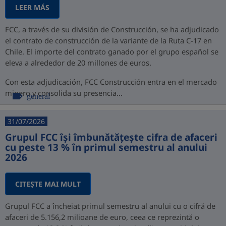
LEER MÁS
FCC, a través de su división de Construcción, se ha adjudicado
el contrato de construcción de la variante de la Ruta C-17 en
Chile. El importe del contrato ganado por el grupo español se
eleva a alrededor de 20 millones de euros.
Con esta adjudicación, FCC Construcción entra en el mercado
minero y consolida su presencia...
general
31/07/2026
Grupul FCC își îmbunătățește cifra de afaceri
cu peste 13 % în primul semestru al anului
2026
CITEŞTE MAI MULT
Grupul FCC a încheiat primul semestru al anului cu o cifră de
afaceri de 5.156,2 milioane de euro, ceea ce reprezintă o