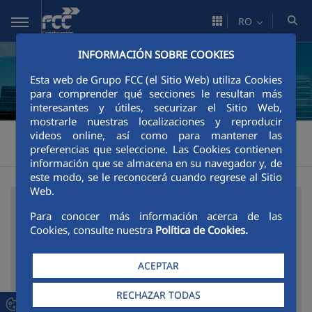
Skip to Main Content
RO
INFORMACIÓN SOBRE COOKIES
Esta web de Grupo FCC (el Sitio Web) utiliza Cookies
para comprender qué secciones le resultan más
interesantes y útiles, securizar el Sitio Web,
mostrarle nuestras localizaciones y reproducir
Construcción
Zona corporativă
Premios y distinciones
videos online, así como para mantener las
>
>
>
preferencias que seleccione. Las Cookies contienen
Premios y distinciones 2019
información que se almacena en su navegador y, de
este modo, se le reconocerá cuando regrese al Sitio
Web.
MOTOR DE CĂUTARE
Para conocer más información acerca de las
Cookies, consulte nuestra
Política de Cookies.
Modificarea valorii selectorului va încărca alta pagină
ACEPTAR
Filtrare
dintre
RECHAZAR TODAS