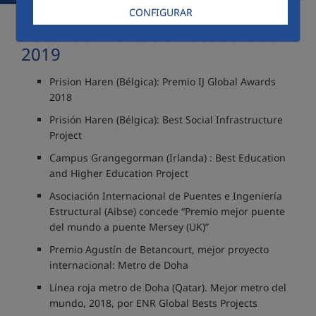
CONFIGURAR
Reconocimientos a nuestra labor
2019
Prision Haren (Bélgica): Premio IJ Global Awards
2018
Prisión Haren (Bélgica): Best Social Infrastructure
Project
Campus Grangegorman (Irlanda) : Best Education
and Higher Education Project
Asociación Internacional de Puentes e Ingeniería
Estructural (Aibse) concede “Premio mejor puente
del mundo a puente Mersey (UK)”
Premio Agustín de Betancourt, mejor proyecto
internacional: Metro de Doha
Línea roja metro de Doha (Qatar). Mejor metro del
mundo, 2018, por ENR Global Bests Projects