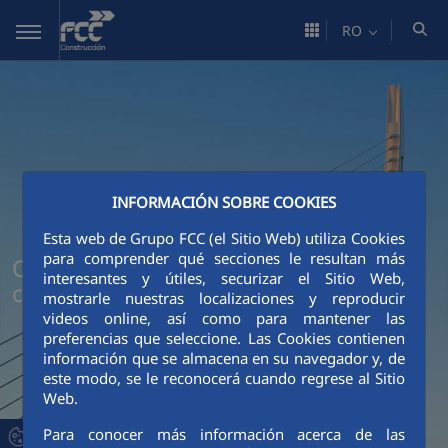
Skip to Main Content
RO
INFORMACIÓN SOBRE COOKIES
Esta web de Grupo FCC (el Sitio Web) utiliza Cookies
para comprender qué secciones le resultan más
Cum stimulăm inovarea în sectorul
interesantes y útiles, securizar el Sitio Web,
construcțiilor
mostrarle nuestras localizaciones y reproducir
videos online, así como para mantener las
preferencias que seleccione. Las Cookies contienen
información que se almacena en su navegador y, de
este modo, se le reconocerá cuando regrese al Sitio
Web.
Para conocer más información acerca de las