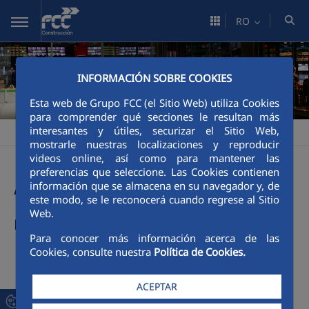
Skip to Main Content
RO
INFORMACIÓN SOBRE COOKIES
Esta web de Grupo FCC (el Sitio Web) utiliza Cookies
para comprender qué secciones le resultan más
interesantes y útiles, securizar el Sitio Web,
Construcción
Comunicación
Imagen
>
>
mostrarle nuestras localizaciones y reproducir
videos online, así como para mantener las
preferencias que seleccione. Las Cookies contienen
Aplicación de la marca
información que se almacena en su navegador y, de
este modo, se le reconocerá cuando regrese al Sitio
Web.
La marca de la actividad de Construcción
Para conocer más información acerca de las
Cookies, consulte nuestra
Política de Cookies.
ACEPTAR