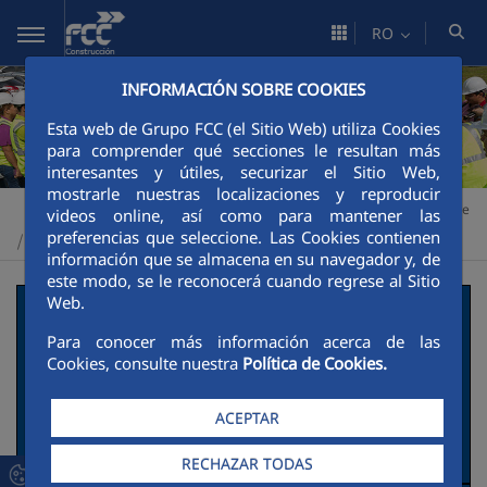
Skip to Main Content
RO
INFORMACIÓN SOBRE COOKIES
Esta web de Grupo FCC (el Sitio Web) utiliza Cookies
para comprender qué secciones le resultan más
interesantes y útiles, securizar el Sitio Web,
mostrarle nuestras localizaciones y reproducir
Construcción
Sustenabilitate
Impulsores de la transición verde
>
>
videos online, así como para mantener las
preferencias que seleccione. Las Cookies contienen
Buenas prácticas
>
información que se almacena en su navegador y, de
este modo, se le reconocerá cuando regrese al Sitio
Web.
Presa Hidroeléctrica
Para conocer más información acerca de las
Bajo Frío
Cookies, consulte nuestra
Política de Cookies.
Descripción de la actuación social y
ACEPTAR
ambiental.
RECHAZAR TODAS