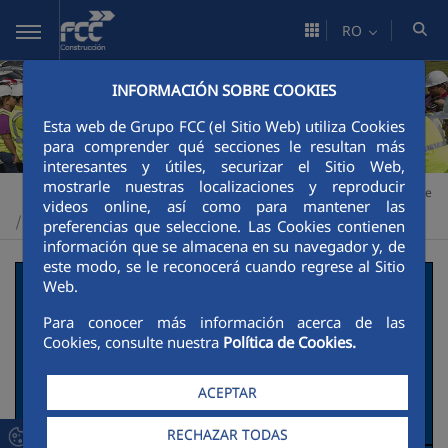
Skip to Main Content
RO
INFORMACIÓN SOBRE COOKIES
Esta web de Grupo FCC (el Sitio Web) utiliza Cookies
para comprender qué secciones le resultan más
interesantes y útiles, securizar el Sitio Web,
mostrarle nuestras localizaciones y reproducir
Construcción
Sustenabilitate
Impulsores de la transición verde
>
>
videos online, así como para mantener las
Buenas prácticas
>
preferencias que seleccione. Las Cookies contienen
información que se almacena en su navegador y, de
este modo, se le reconocerá cuando regrese al Sitio
PAC4, Ampliación del
Web.
Para conocer más información acerca de las
Canal de Panamá
Cookies, consulte nuestra
Política de Cookies.
Descripción de la actuación social y
ACEPTAR
ambiental.
RECHAZAR TODAS