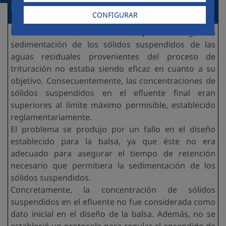
Necesidades detectadas:
CONFIGURAR
Una de las balsas construidas para conseguir la
sedimentación de los sólidos suspendidos de las
aguas residuales provenientes del proceso de
trituración no estaba siendo eficaz en cuanto a su
objetivo. Consecuentemente, las concentraciones de
sólidos suspendidos en el efluente final eran
superiores al límite máximo permisible, establecido
reglamentariamente.
El problema se produjo por un fallo en el diseño
establecido para la balsa, ya que éste no era
adecuado para asegurar el tiempo de retención
necesario que permitiera la sedimentación de los
sólidos suspendidos.
Concretamente, la concentración de sólidos
suspendidos en el efluente no fue considerada como
dato inicial en el diseño de la balsa. Además, no se
estableció un protocolo para regular el encendido de