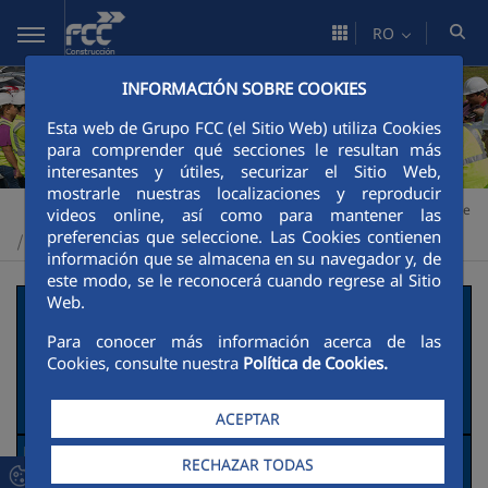
Skip to Main Content
RO
INFORMACIÓN SOBRE COOKIES
Esta web de Grupo FCC (el Sitio Web) utiliza Cookies
para comprender qué secciones le resultan más
interesantes y útiles, securizar el Sitio Web,
mostrarle nuestras localizaciones y reproducir
Construcción
Sustenabilitate
Impulsores de la transición verde
>
>
videos online, así como para mantener las
preferencias que seleccione. Las Cookies contienen
Buenas prácticas
>
información que se almacena en su navegador y, de
este modo, se le reconocerá cuando regrese al Sitio
Web.
Cortes-La Muela II
Para conocer más información acerca de las
Cookies, consulte nuestra
Política de Cookies.
Descripción de la actuación social y
ambiental.
ACEPTAR
Necesidades detectadas:
RECHAZAR TODAS