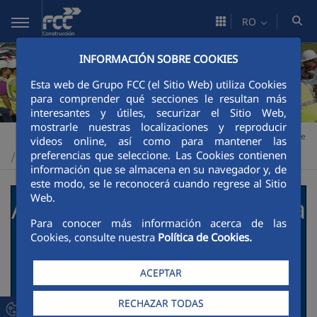
Skip to Main Content
RO
INFORMACIÓN SOBRE COOKIES
Esta web de Grupo FCC (el Sitio Web) utiliza Cookies
para comprender qué secciones le resultan más
interesantes y útiles, securizar el Sitio Web,
mostrarle nuestras localizaciones y reproducir
Construcción
Sustenabilitate
Impulsores de la transición verde
>
>
videos online, así como para mantener las
preferencias que seleccione. Las Cookies contienen
Buenas prácticas
>
información que se almacena en su navegador y, de
este modo, se le reconocerá cuando regrese al Sitio
Web.
Autovía A-33 de Murcia a
Para conocer más información acerca de las
la Comunidad
Cookies, consulte nuestra
Política de Cookies.
Valenciana
ACEPTAR
RECHAZAR TODAS
Descripción de la actuación social y