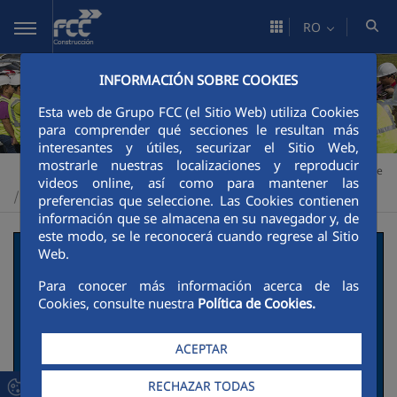
Skip to Main Content
RO
INFORMACIÓN SOBRE COOKIES
Esta web de Grupo FCC (el Sitio Web) utiliza Cookies
para comprender qué secciones le resultan más
interesantes y útiles, securizar el Sitio Web,
mostrarle nuestras localizaciones y reproducir
Construcción
Sustenabilitate
Impulsores de la transición verde
>
>
videos online, así como para mantener las
Buenas prácticas
>
preferencias que seleccione. Las Cookies contienen
información que se almacena en su navegador y, de
este modo, se le reconocerá cuando regrese al Sitio
Aprovechamiento de
Web.
Para conocer más información acerca de las
residuos como
Cookies, consulte nuestra
Política de Cookies.
materiales - Bosque
ACEPTAR
Metropolitano
RECHAZAR TODAS