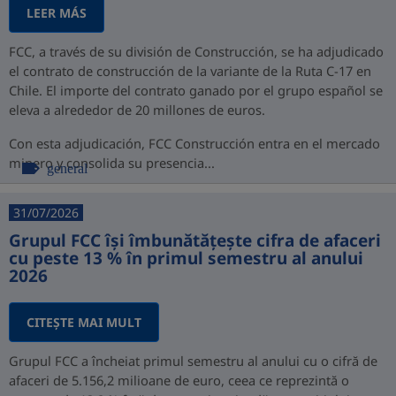
LEER MÁS
FCC, a través de su división de Construcción, se ha adjudicado
el contrato de construcción de la variante de la Ruta C-17 en
Chile. El importe del contrato ganado por el grupo español se
eleva a alrededor de 20 millones de euros.
Con esta adjudicación, FCC Construcción entra en el mercado
minero y consolida su presencia...
general
31/07/2026
Grupul FCC își îmbunătățește cifra de afaceri
cu peste 13 % în primul semestru al anului
2026
CITEŞTE MAI MULT
Grupul FCC a încheiat primul semestru al anului cu o cifră de
afaceri de 5.156,2 milioane de euro, ceea ce reprezintă o