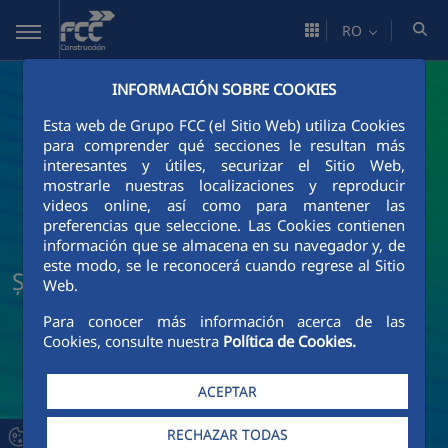
Skip to Main Content
RO
INFORMACIÓN SOBRE COOKIES
Esta web de Grupo FCC (el Sitio Web) utiliza Cookies
para comprender qué secciones le resultan más
interesantes y útiles, securizar el Sitio Web,
mostrarle nuestras localizaciones y reproducir
videos online, así como para mantener las
preferencias que seleccione. Las Cookies contienen
información que se almacena en su navegador y, de
este modo, se le reconocerá cuando regrese al Sitio
Știri și actualități FCC Construcción
Web.
Para conocer más información acerca de las
Cookies, consulte nuestra
Política de Cookies.
ACEPTAR
RECHAZAR TODAS