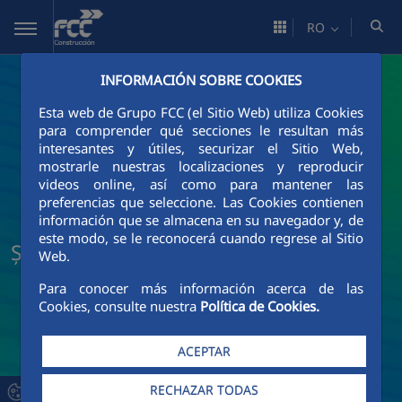
Skip to Main Content
RO
INFORMACIÓN SOBRE COOKIES
Esta web de Grupo FCC (el Sitio Web) utiliza Cookies
para comprender qué secciones le resultan más
interesantes y útiles, securizar el Sitio Web,
mostrarle nuestras localizaciones y reproducir
videos online, así como para mantener las
preferencias que seleccione. Las Cookies contienen
información que se almacena en su navegador y, de
este modo, se le reconocerá cuando regrese al Sitio
Știri și actualități FCC Construcción
Web.
Para conocer más información acerca de las
Cookies, consulte nuestra
Política de Cookies.
ACEPTAR
RECHAZAR TODAS