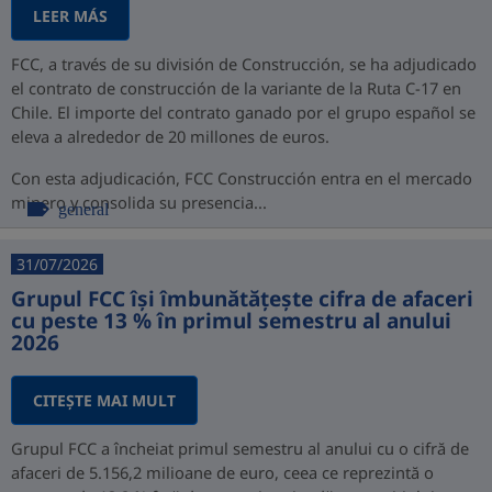
LEER MÁS
FCC, a través de su división de Construcción, se ha adjudicado
el contrato de construcción de la variante de la Ruta C-17 en
Chile. El importe del contrato ganado por el grupo español se
eleva a alrededor de 20 millones de euros.
Con esta adjudicación, FCC Construcción entra en el mercado
minero y consolida su presencia...
general
31/07/2026
Grupul FCC își îmbunătățește cifra de afaceri
cu peste 13 % în primul semestru al anului
2026
CITEŞTE MAI MULT
Grupul FCC a încheiat primul semestru al anului cu o cifră de
afaceri de 5.156,2 milioane de euro, ceea ce reprezintă o