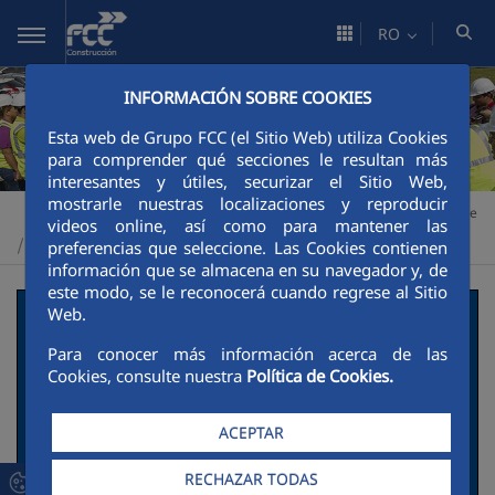
Skip to Main Content
RO
INFORMACIÓN SOBRE COOKIES
Esta web de Grupo FCC (el Sitio Web) utiliza Cookies
para comprender qué secciones le resultan más
interesantes y útiles, securizar el Sitio Web,
mostrarle nuestras localizaciones y reproducir
Construcción
Sustenabilitate
Impulsores de la transición verde
>
>
videos online, así como para mantener las
Buenas prácticas
>
preferencias que seleccione. Las Cookies contienen
información que se almacena en su navegador y, de
este modo, se le reconocerá cuando regrese al Sitio
Minimización de las
Web.
Para conocer más información acerca de las
molestias por ruido –
Cookies, consulte nuestra
Política de Cookies.
Hospital de Soria
ACEPTAR
Descripción de la actuación social y
RECHAZAR TODAS