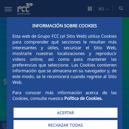
Skip to Main Content
RO
INFORMACIÓN SOBRE COOKIES
Esta web de Grupo FCC (el Sitio Web) utiliza Cookies
para comprender qué secciones le resultan más
interesantes y útiles, securizar el Sitio Web,
mostrarle nuestras localizaciones y reproducir
videos online, así como para mantener las
preferencias que seleccione. Las Cookies contienen
información que se almacena en su navegador y, de
este modo, se le reconocerá cuando regrese al Sitio
Știri și actualități FCC Construcción
Web.
Para conocer más información acerca de las
Cookies, consulte nuestra
Política de Cookies.
ACEPTAR
RECHAZAR TODAS