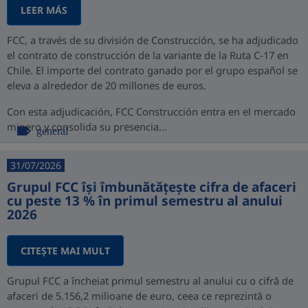
LEER MÁS
FCC, a través de su división de Construcción, se ha adjudicado
el contrato de construcción de la variante de la Ruta C-17 en
Chile. El importe del contrato ganado por el grupo español se
eleva a alrededor de 20 millones de euros.
Con esta adjudicación, FCC Construcción entra en el mercado
minero y consolida su presencia...
general
31/07/2026
Grupul FCC își îmbunătățește cifra de afaceri
cu peste 13 % în primul semestru al anului
2026
CITEŞTE MAI MULT
Grupul FCC a încheiat primul semestru al anului cu o cifră de
afaceri de 5.156,2 milioane de euro, ceea ce reprezintă o