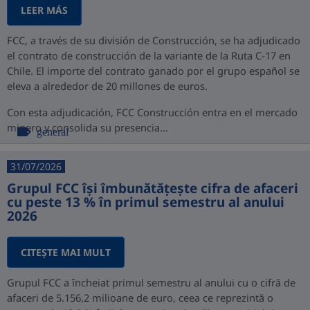
LEER MÁS
FCC, a través de su división de Construcción, se ha adjudicado
el contrato de construcción de la variante de la Ruta C-17 en
Chile. El importe del contrato ganado por el grupo español se
eleva a alrededor de 20 millones de euros.
Con esta adjudicación, FCC Construcción entra en el mercado
minero y consolida su presencia...
general
31/07/2026
Grupul FCC își îmbunătățește cifra de afaceri
cu peste 13 % în primul semestru al anului
2026
CITEŞTE MAI MULT
Grupul FCC a încheiat primul semestru al anului cu o cifră de
afaceri de 5.156,2 milioane de euro, ceea ce reprezintă o