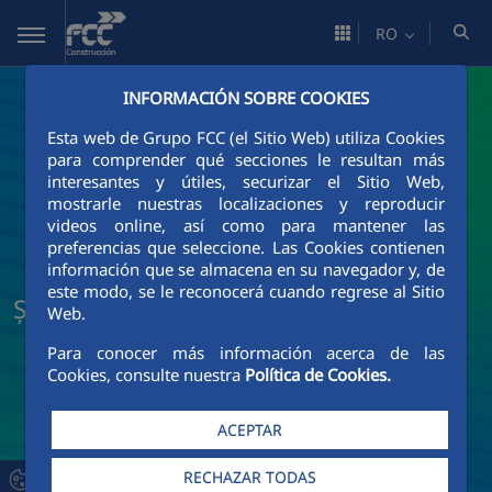
Skip to Main Content
RO
INFORMACIÓN SOBRE COOKIES
Esta web de Grupo FCC (el Sitio Web) utiliza Cookies
para comprender qué secciones le resultan más
interesantes y útiles, securizar el Sitio Web,
mostrarle nuestras localizaciones y reproducir
videos online, así como para mantener las
preferencias que seleccione. Las Cookies contienen
información que se almacena en su navegador y, de
este modo, se le reconocerá cuando regrese al Sitio
Știri și actualități FCC Construcción
Web.
Para conocer más información acerca de las
Cookies, consulte nuestra
Política de Cookies.
ACEPTAR
RECHAZAR TODAS