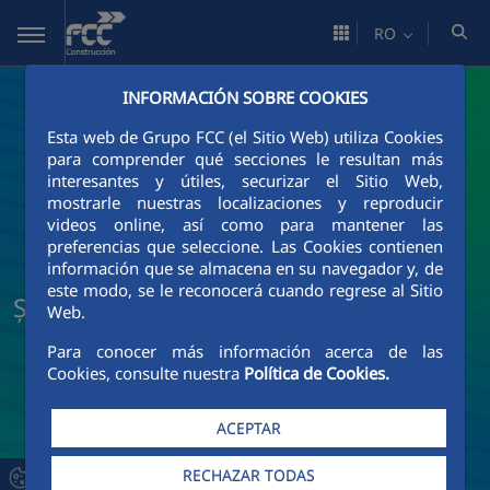
Skip to Main Content
RO
INFORMACIÓN SOBRE COOKIES
Esta web de Grupo FCC (el Sitio Web) utiliza Cookies
para comprender qué secciones le resultan más
interesantes y útiles, securizar el Sitio Web,
mostrarle nuestras localizaciones y reproducir
videos online, así como para mantener las
preferencias que seleccione. Las Cookies contienen
información que se almacena en su navegador y, de
este modo, se le reconocerá cuando regrese al Sitio
Știri și actualități FCC Construcción
Web.
Para conocer más información acerca de las
Cookies, consulte nuestra
Política de Cookies.
ACEPTAR
RECHAZAR TODAS