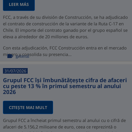
LEER MÁS
FCC, a través de su división de Construcción, se ha adjudicado
el contrato de construcción de la variante de la Ruta C-17 en
Chile. El importe del contrato ganado por el grupo español se
eleva a alrededor de 20 millones de euros.
Con esta adjudicación, FCC Construcción entra en el mercado
minero y consolida su presencia...
general
31/07/2026
Grupul FCC își îmbunătățește cifra de afaceri
cu peste 13 % în primul semestru al anului
2026
CITEŞTE MAI MULT
Grupul FCC a încheiat primul semestru al anului cu o cifră de
afaceri de 5.156,2 milioane de euro, ceea ce reprezintă o