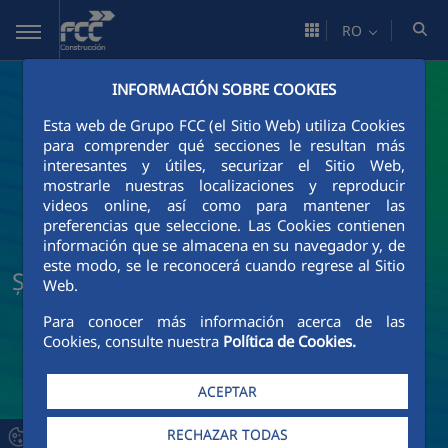
Skip to Main Content
RO
INFORMACIÓN SOBRE COOKIES
Esta web de Grupo FCC (el Sitio Web) utiliza Cookies
para comprender qué secciones le resultan más
interesantes y útiles, securizar el Sitio Web,
mostrarle nuestras localizaciones y reproducir
videos online, así como para mantener las
preferencias que seleccione. Las Cookies contienen
información que se almacena en su navegador y, de
este modo, se le reconocerá cuando regrese al Sitio
Știri și actualități FCC Construcción
Web.
Para conocer más información acerca de las
Cookies, consulte nuestra
Política de Cookies.
ACEPTAR
RECHAZAR TODAS