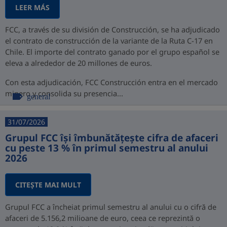
LEER MÁS
FCC, a través de su división de Construcción, se ha adjudicado
el contrato de construcción de la variante de la Ruta C-17 en
Chile. El importe del contrato ganado por el grupo español se
eleva a alrededor de 20 millones de euros.
Con esta adjudicación, FCC Construcción entra en el mercado
minero y consolida su presencia...
general
31/07/2026
Grupul FCC își îmbunătățește cifra de afaceri
cu peste 13 % în primul semestru al anului
2026
CITEŞTE MAI MULT
Grupul FCC a încheiat primul semestru al anului cu o cifră de
afaceri de 5.156,2 milioane de euro, ceea ce reprezintă o