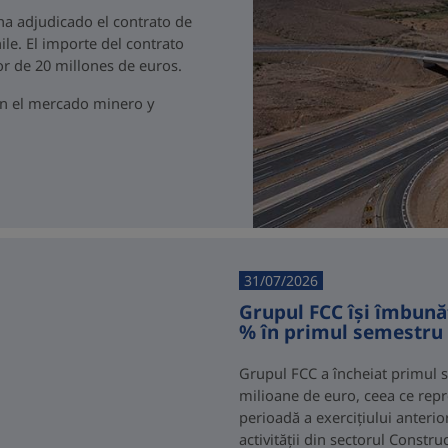
 ha adjudicado el contrato de
ile. El importe del contrato
r de 20 millones de euros.
en el mercado minero y
31/07/2026
Grupul FCC își îmbunăt
% în primul semestru 
Grupul FCC a încheiat primul s
milioane de euro, ceea ce repr
perioadă a exercițiului anterio
activității din sectorul Constr