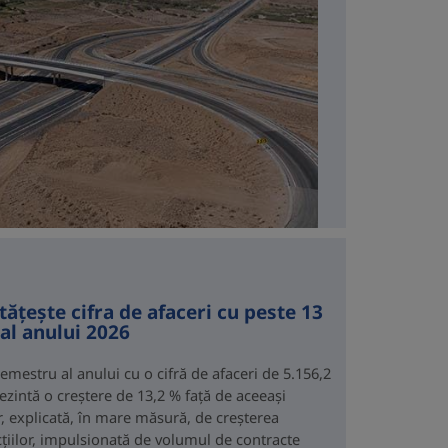
ățește cifra de afaceri cu peste 13
al anului 2026
emestru al anului cu o cifră de afaceri de 5.156,2
ezintă o creștere de 13,2 % față de aceeași
r, explicată, în mare măsură, de creșterea
ucțiilor, impulsionată de volumul de contracte