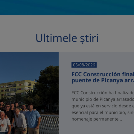
Ultimele știri
05/08/2026
FCC Construcción final
puente de Picanya ar
FCC Construcción ha finalizad
municipio de Picanya arrasado
que ya está en servicio desde 
esencial para el municipio, si
homenaje permanente...