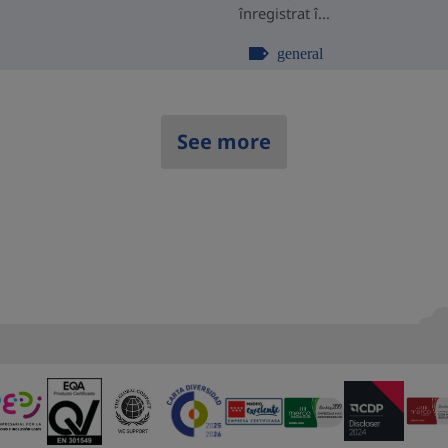
înregistrat î...
general
See more