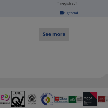
înregistrat î...
general
See more