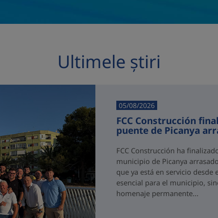
Ultimele știri
05/08/2026
FCC Construcción final
puente de Picanya ar
FCC Construcción ha finalizad
municipio de Picanya arrasado
que ya está en servicio desde 
esencial para el municipio, si
homenaje permanente...