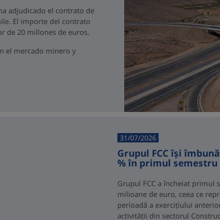
 ha adjudicado el contrato de
ile. El importe del contrato
r de 20 millones de euros.
en el mercado minero y
31/07/2026
Grupul FCC își îmbunăt
% în primul semestru 
Grupul FCC a încheiat primul s
milioane de euro, ceea ce repr
perioadă a exercițiului anterio
activității din sectorul Constr