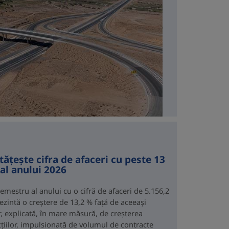
ățește cifra de afaceri cu peste 13
al anului 2026
emestru al anului cu o cifră de afaceri de 5.156,2
ezintă o creștere de 13,2 % față de aceeași
r, explicată, în mare măsură, de creșterea
ucțiilor, impulsionată de volumul de contracte