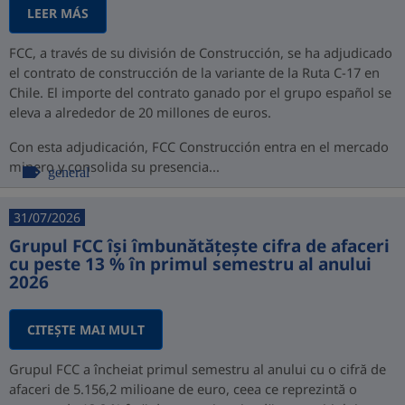
LEER MÁS
FCC, a través de su división de Construcción, se ha adjudicado
el contrato de construcción de la variante de la Ruta C-17 en
Chile. El importe del contrato ganado por el grupo español se
eleva a alrededor de 20 millones de euros.
Con esta adjudicación, FCC Construcción entra en el mercado
minero y consolida su presencia...
general
31/07/2026
Grupul FCC își îmbunătățește cifra de afaceri
cu peste 13 % în primul semestru al anului
2026
CITEŞTE MAI MULT
Grupul FCC a încheiat primul semestru al anului cu o cifră de
afaceri de 5.156,2 milioane de euro, ceea ce reprezintă o