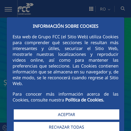
Skip to Main Content
RO
INFORMACIÓN SOBRE COOKIES
Esta web de Grupo FCC (el Sitio Web) utiliza Cookies
para comprender qué secciones le resultan más
interesantes y útiles, securizar el Sitio Web,
mostrarle nuestras localizaciones y reproducir
videos online, así como para mantener las
preferencias que seleccione. Las Cookies contienen
información que se almacena en su navegador y, de
este modo, se le reconocerá cuando regrese al Sitio
Știri și actualități FCC Construcción
Web.
Para conocer más información acerca de las
Cookies, consulte nuestra
Política de Cookies.
ACEPTAR
RECHAZAR TODAS