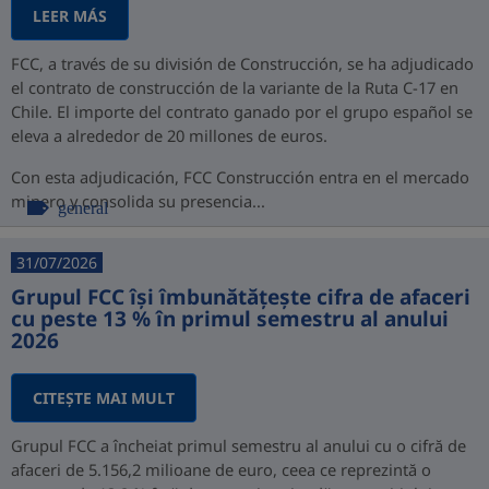
LEER MÁS
FCC, a través de su división de Construcción, se ha adjudicado
el contrato de construcción de la variante de la Ruta C-17 en
Chile. El importe del contrato ganado por el grupo español se
eleva a alrededor de 20 millones de euros.
Con esta adjudicación, FCC Construcción entra en el mercado
minero y consolida su presencia...
general
31/07/2026
Grupul FCC își îmbunătățește cifra de afaceri
cu peste 13 % în primul semestru al anului
2026
CITEŞTE MAI MULT
Grupul FCC a încheiat primul semestru al anului cu o cifră de
afaceri de 5.156,2 milioane de euro, ceea ce reprezintă o