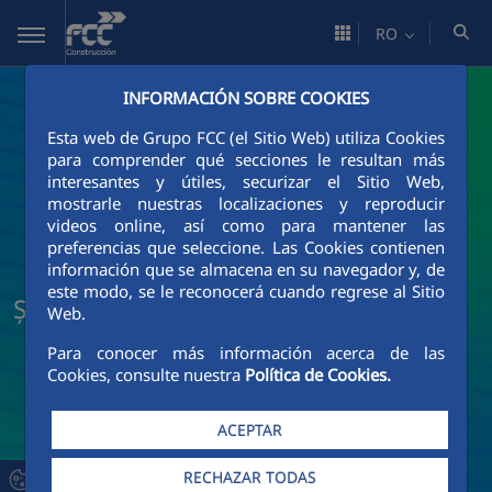
Skip to Main Content
RO
INFORMACIÓN SOBRE COOKIES
Esta web de Grupo FCC (el Sitio Web) utiliza Cookies
para comprender qué secciones le resultan más
interesantes y útiles, securizar el Sitio Web,
mostrarle nuestras localizaciones y reproducir
videos online, así como para mantener las
preferencias que seleccione. Las Cookies contienen
información que se almacena en su navegador y, de
este modo, se le reconocerá cuando regrese al Sitio
Știri și actualități FCC Construcción
Web.
Para conocer más información acerca de las
Cookies, consulte nuestra
Política de Cookies.
ACEPTAR
RECHAZAR TODAS