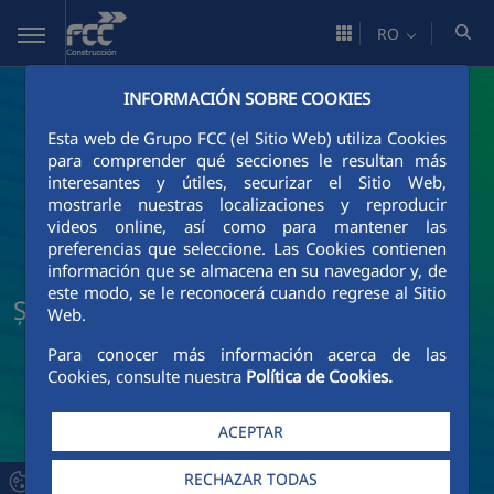
Skip to Main Content
RO
INFORMACIÓN SOBRE COOKIES
Esta web de Grupo FCC (el Sitio Web) utiliza Cookies
para comprender qué secciones le resultan más
interesantes y útiles, securizar el Sitio Web,
mostrarle nuestras localizaciones y reproducir
videos online, así como para mantener las
preferencias que seleccione. Las Cookies contienen
información que se almacena en su navegador y, de
este modo, se le reconocerá cuando regrese al Sitio
Știri și actualități FCC Construcción
Web.
Para conocer más información acerca de las
Cookies, consulte nuestra
Política de Cookies.
ACEPTAR
RECHAZAR TODAS