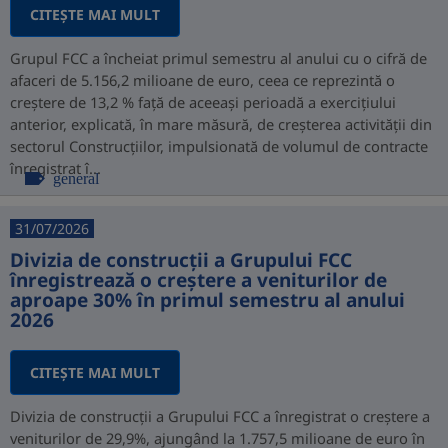
CITEŞTE MAI MULT
Grupul FCC a încheiat primul semestru al anului cu o cifră de
afaceri de 5.156,2 milioane de euro, ceea ce reprezintă o
creștere de 13,2 % față de aceeași perioadă a exercițiului
anterior, explicată, în mare măsură, de creșterea activității din
sectorul Construcțiilor, impulsionată de volumul de contracte
înregistrat î...
general
31/07/2026
Divizia de construcții a Grupului FCC
înregistrează o creștere a veniturilor de
aproape 30% în primul semestru al anului
2026
CITEŞTE MAI MULT
Divizia de construcții a Grupului FCC a înregistrat o creștere a
veniturilor de 29,9%, ajungând la 1.757,5 milioane de euro în