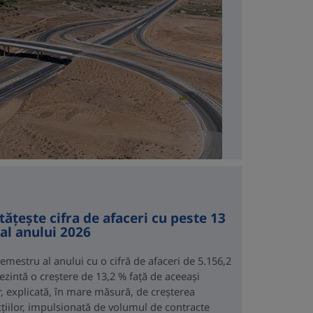
ățește cifra de afaceri cu peste 13
al anului 2026
emestru al anului cu o cifră de afaceri de 5.156,2
ezintă o creștere de 13,2 % față de aceeași
r, explicată, în mare măsură, de creșterea
ucțiilor, impulsionată de volumul de contracte