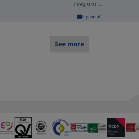
înregistrat î...
general
See more