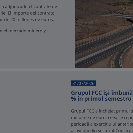
 ha adjudicado el contrato de
ile. El importe del contrato
r de 20 millones de euros.
en el mercado minero y
31/07/2026
Grupul FCC își îmbunăt
% în primul semestru 
Grupul FCC a încheiat primul s
milioane de euro, ceea ce repr
perioadă a exercițiului anterio
activității din sectorul Constr