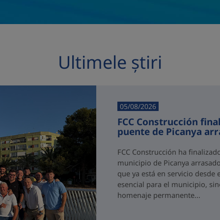
Ultimele știri
05/08/2026
FCC Construcción final
puente de Picanya ar
FCC Construcción ha finalizad
municipio de Picanya arrasado
que ya está en servicio desde 
esencial para el municipio, si
homenaje permanente...