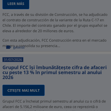
LEER MÁS
FCC, a través de su división de Construcción, se ha adjudicado
el contrato de construcción de la variante de la Ruta C-17 en
Chile. El importe del contrato ganado por el grupo español se
eleva a alrededor de 20 millones de euros.
Con esta adjudicación, FCC Construcción entra en el mercado
minero y consolida su presencia...
general
31/07/2026
Grupul FCC își îmbunătățește cifra de afaceri
cu peste 13 % în primul semestru al anului
2026
CITEŞTE MAI MULT
Grupul FCC a încheiat primul semestru al anului cu o cifră de
afaceri de 5.156,2 milioane de euro, ceea ce reprezintă o