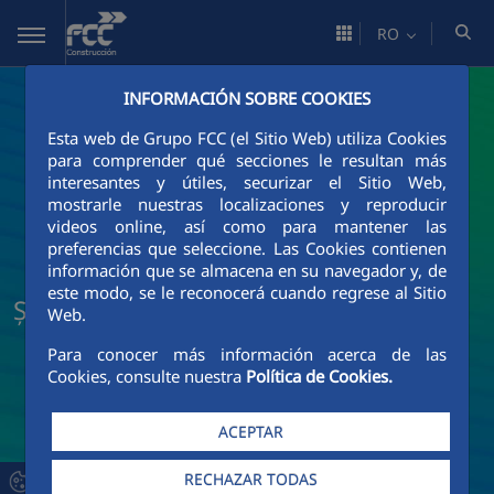
Skip to Main Content
RO
INFORMACIÓN SOBRE COOKIES
Esta web de Grupo FCC (el Sitio Web) utiliza Cookies
para comprender qué secciones le resultan más
interesantes y útiles, securizar el Sitio Web,
mostrarle nuestras localizaciones y reproducir
videos online, así como para mantener las
preferencias que seleccione. Las Cookies contienen
información que se almacena en su navegador y, de
este modo, se le reconocerá cuando regrese al Sitio
Știri și actualități FCC Construcción
Web.
Para conocer más información acerca de las
Cookies, consulte nuestra
Política de Cookies.
ACEPTAR
RECHAZAR TODAS