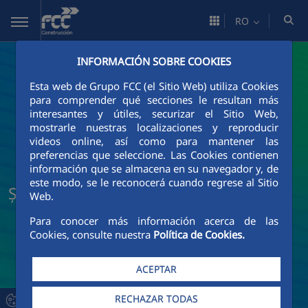
Skip to Main Content
RO
INFORMACIÓN SOBRE COOKIES
Esta web de Grupo FCC (el Sitio Web) utiliza Cookies
para comprender qué secciones le resultan más
interesantes y útiles, securizar el Sitio Web,
mostrarle nuestras localizaciones y reproducir
videos online, así como para mantener las
preferencias que seleccione. Las Cookies contienen
información que se almacena en su navegador y, de
este modo, se le reconocerá cuando regrese al Sitio
Știri și actualități FCC Construcción
Web.
Para conocer más información acerca de las
Cookies, consulte nuestra
Política de Cookies.
ACEPTAR
RECHAZAR TODAS