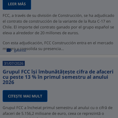
LEER MÁS
FCC, a través de su división de Construcción, se ha adjudicado
el contrato de construcción de la variante de la Ruta C-17 en
Chile. El importe del contrato ganado por el grupo español se
eleva a alrededor de 20 millones de euros.
Con esta adjudicación, FCC Construcción entra en el mercado
minero y consolida su presencia...
general
31/07/2026
Grupul FCC își îmbunătățește cifra de afaceri
cu peste 13 % în primul semestru al anului
2026
CITEŞTE MAI MULT
Grupul FCC a încheiat primul semestru al anului cu o cifră de
afaceri de 5.156,2 milioane de euro, ceea ce reprezintă o