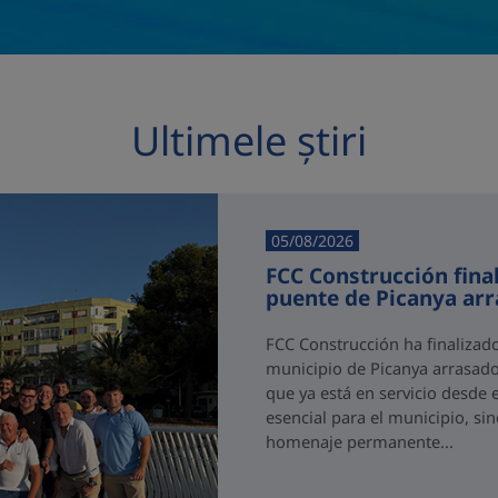
Ultimele știri
05/08/2026
FCC Construcción final
puente de Picanya ar
FCC Construcción ha finalizad
municipio de Picanya arrasado
que ya está en servicio desde 
esencial para el municipio, si
homenaje permanente...