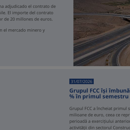
 ha adjudicado el contrato de
ile. El importe del contrato
r de 20 millones de euros.
en el mercado minero y
31/07/2026
Grupul FCC își îmbunăt
% în primul semestru 
Grupul FCC a încheiat primul s
milioane de euro, ceea ce repr
perioadă a exercițiului anterio
activității din sectorul Constr