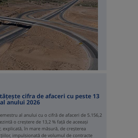
ățește cifra de afaceri cu peste 13
al anului 2026
emestru al anului cu o cifră de afaceri de 5.156,2
ezintă o creștere de 13,2 % față de aceeași
r, explicată, în mare măsură, de creșterea
ucțiilor, impulsionată de volumul de contracte