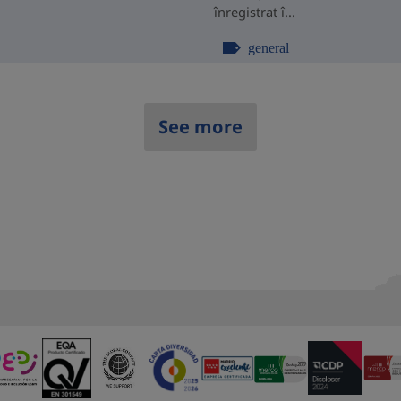
înregistrat î...
general
See more