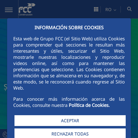
Skip to Main Content
RO
INFORMACIÓN SOBRE COOKIES
Esta web de Grupo FCC (el Sitio Web) utiliza Cookies
para comprender qué secciones le resultan más
interesantes y útiles, securizar el Sitio Web,
mostrarle nuestras localizaciones y reproducir
videos online, así como para mantener las
preferencias que seleccione. Las Cookies contienen
información que se almacena en su navegador y, de
este modo, se le reconocerá cuando regrese al Sitio
Știri și actualități FCC Construcción
Web.
Para conocer más información acerca de las
Cookies, consulte nuestra
Política de Cookies.
ACEPTAR
RECHAZAR TODAS