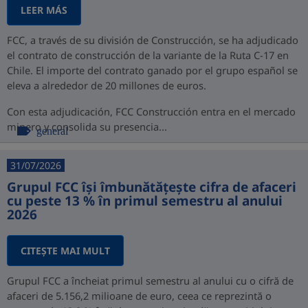
LEER MÁS
FCC, a través de su división de Construcción, se ha adjudicado
el contrato de construcción de la variante de la Ruta C-17 en
Chile. El importe del contrato ganado por el grupo español se
eleva a alrededor de 20 millones de euros.
Con esta adjudicación, FCC Construcción entra en el mercado
minero y consolida su presencia...
general
31/07/2026
Grupul FCC își îmbunătățește cifra de afaceri
cu peste 13 % în primul semestru al anului
2026
CITEŞTE MAI MULT
Grupul FCC a încheiat primul semestru al anului cu o cifră de
afaceri de 5.156,2 milioane de euro, ceea ce reprezintă o