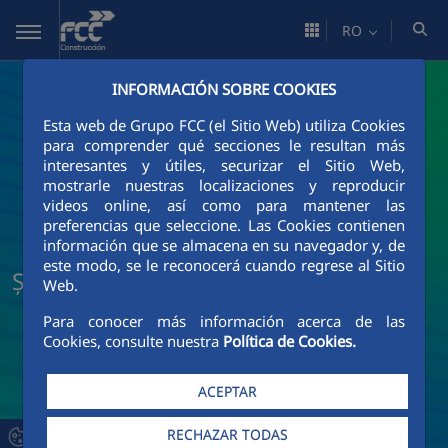
Skip to Main Content
RO
INFORMACIÓN SOBRE COOKIES
Esta web de Grupo FCC (el Sitio Web) utiliza Cookies
para comprender qué secciones le resultan más
interesantes y útiles, securizar el Sitio Web,
mostrarle nuestras localizaciones y reproducir
videos online, así como para mantener las
preferencias que seleccione. Las Cookies contienen
información que se almacena en su navegador y, de
este modo, se le reconocerá cuando regrese al Sitio
Știri și actualități FCC Construcción
Web.
Para conocer más información acerca de las
Cookies, consulte nuestra
Política de Cookies.
ACEPTAR
RECHAZAR TODAS