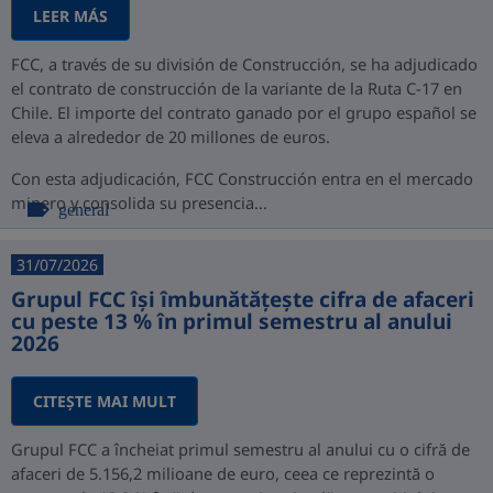
LEER MÁS
FCC, a través de su división de Construcción, se ha adjudicado
el contrato de construcción de la variante de la Ruta C-17 en
Chile. El importe del contrato ganado por el grupo español se
eleva a alrededor de 20 millones de euros.
Con esta adjudicación, FCC Construcción entra en el mercado
minero y consolida su presencia...
general
31/07/2026
Grupul FCC își îmbunătățește cifra de afaceri
cu peste 13 % în primul semestru al anului
2026
CITEŞTE MAI MULT
Grupul FCC a încheiat primul semestru al anului cu o cifră de
afaceri de 5.156,2 milioane de euro, ceea ce reprezintă o