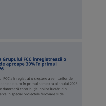
 a Grupului FCC înregistrează o
r de aproape 30% în primul
26
ui FCC a înregistrat o creștere a veniturilor de
ioane de euro în primul semestru al anului 2026.
se datorează contribuției noilor lucrări din
arcă în special proiectele feroviare și de