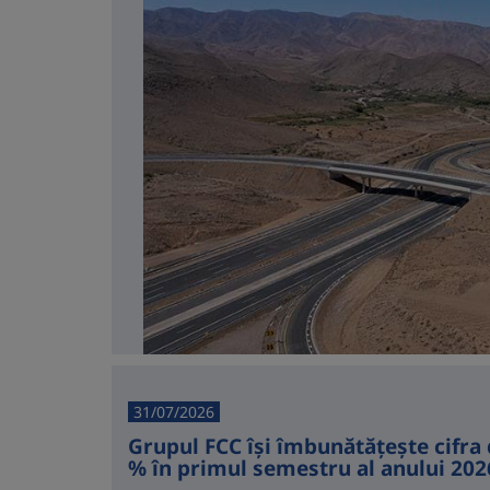
31/07/2026
Grupul FCC își îmbunătățește cifra 
% în primul semestru al anului 202