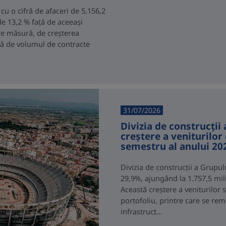
u o cifră de afaceri de 5.156,2
de 13,2 % față de aceeași
are măsură, de creșterea
ată de volumul de contracte
31/07/2026
Divizia de construcții
creștere a veniturilo
semestru al anului 20
Divizia de construcții a Grupul
29,9%, ajungând la 1.757,5 mil
Această creștere a veniturilor 
portofoliu, printre care se rem
infrastruct...