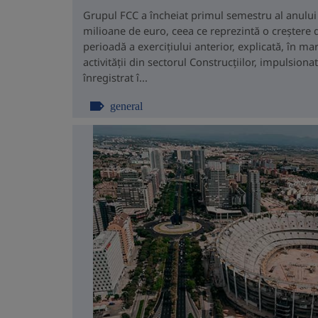
Grupul FCC a încheiat primul semestru al anului c
milioane de euro, ceea ce reprezintă o creștere 
perioadă a exercițiului anterior, explicată, în m
activității din sectorul Construcțiilor, impulsion
înregistrat î...
general