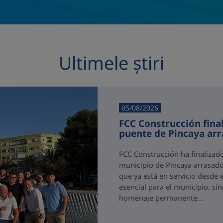
Ultimele știri
05/08/2026
FCC Construcción final
puente de Pincaya ar
FCC Construcción ha finalizad
municipio de Pincaya arrasado
que ya está en servicio desde 
esencial para el municipio, si
homenaje permanente...