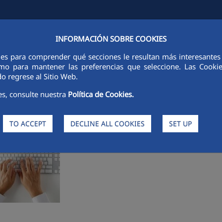
INFORMACIÓN SOBRE COOKIES
ACTIVITIES
FCC CITY
SUSTAINABILITY
ETHICS AND INTEGRITY
ies para comprender qué secciones le resultan más interesantes y 
 como para mantener las preferencias que seleccione. Las Cook
o regrese al Sitio Web.
es, consulte nuestra
Política de Cookies.
ide the corporate network by clicking on the appropriate link. Mu
TO ACCEPT
DECLINE ALL COOKIES
SET UP