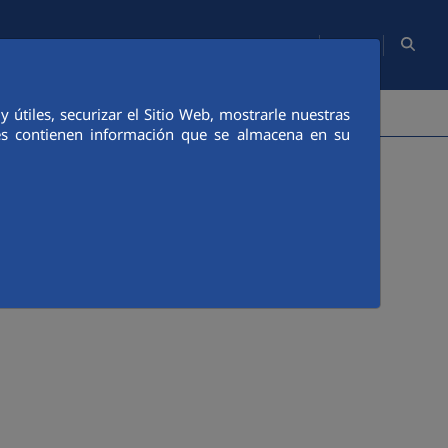
EN
Site Map
Media Room
Contact
PEOPLE
MEDIA
útiles, securizar el Sitio Web, mostrarle nuestras
ies contienen información que se almacena en su
st be identified by introducing user