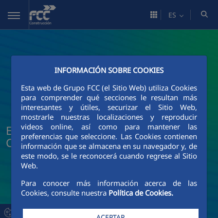
Saltar al contenido principal
ES
INFORMACIÓN SOBRE COOKIES
Esta web de Grupo FCC (el Sitio Web) utiliza Cookies
para comprender qué secciones le resultan más
interesantes y útiles, securizar el Sitio Web,
mostrarle nuestras localizaciones y reproducir
videos online, así como para mantener las
Explora la actividad global de FCC
preferencias que seleccione. Las Cookies contienen
Construcción
información que se almacena en su navegador y, de
este modo, se le reconocerá cuando regrese al Sitio
Web.
Para conocer más información acerca de las
Cookies, consulte nuestra
Política de Cookies.
ACEPTAR