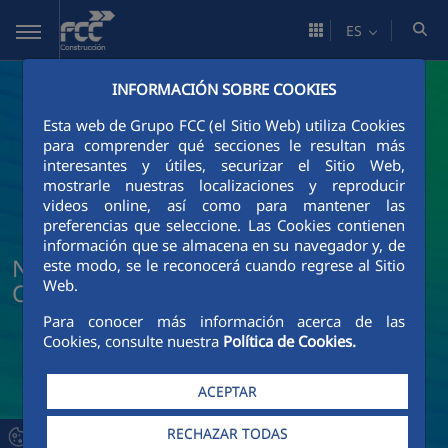
Saltar al contenido principal
ES
INFORMACIÓN SOBRE COOKIES
Esta web de Grupo FCC (el Sitio Web) utiliza Cookies
para comprender qué secciones le resultan más
interesantes y útiles, securizar el Sitio Web,
mostrarle nuestras localizaciones y reproducir
videos online, así como para mantener las
preferencias que seleccione. Las Cookies contienen
información que se almacena en su navegador y, de
Noticias y actualidad de FCC
este modo, se le reconocerá cuando regrese al Sitio
Web.
Construcción
Para conocer más información acerca de las
Cookies, consulte nuestra
Política de Cookies.
ACEPTAR
RECHAZAR TODAS