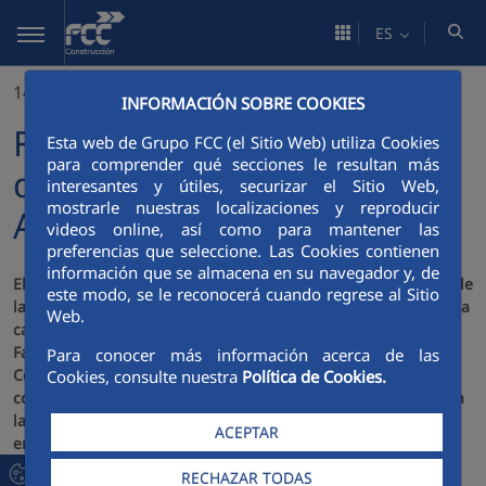
Saltar al contenido principal
ES
14/02/2011
INFORMACIÓN SOBRE COOKIES
FCC concluye la perforación
Esta web de Grupo FCC (el Sitio Web) utiliza Cookies
para comprender qué secciones le resultan más
del túnel de alta velocidad
interesantes y útiles, securizar el Sitio Web,
mostrarle nuestras localizaciones y reproducir
Atocha-Chamartín
videos online, así como para mantener las
preferencias que seleccione. Las Cookies contienen
información que se almacena en su navegador y, de
El ministro de Fomento, José Blanco, junto con la presidenta de
este modo, se le reconocerá cuando regrese al Sitio
la Comunidad de Madrid, Esperanza Aguirre, y el alcalde de la
Web.
capital, Alberto Ruiz Gallardón, acompañados de Baldomero
Falcones, Presidente de FCC, José Mayor, Presidente de FCC
Para conocer más información acerca de las
Construcción, y Avelino Acero, Director General de la
Cookies, consulte nuestra
Política de Cookies.
constructora, han asistido, el viernes 11 de febrero de 2011, a
la conclusión de las obras de excavación del túnel del AVE
ACEPTAR
entre las estaciones de Atocha y Chamartín.
RECHAZAR TODAS