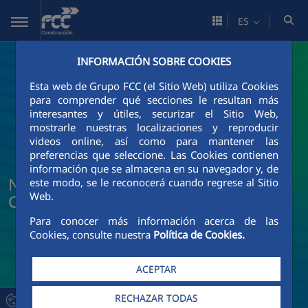
Saltar al contenido principal
ES
INFORMACIÓN SOBRE COOKIES
Esta web de Grupo FCC (el Sitio Web) utiliza Cookies
para comprender qué secciones le resultan más
interesantes y útiles, securizar el Sitio Web,
mostrarle nuestras localizaciones y reproducir
videos online, así como para mantener las
preferencias que seleccione. Las Cookies contienen
información que se almacena en su navegador y, de
Noticias y actualidad de FCC
este modo, se le reconocerá cuando regrese al Sitio
Web.
Construcción
Para conocer más información acerca de las
Cookies, consulte nuestra
Política de Cookies.
ACEPTAR
RECHAZAR TODAS