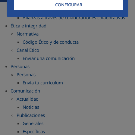
Certificaciones
CONFIGURAR
Comprometidos con la sociedad
Alianzas a través de colaboraciones colaborativas
Ética e integridad
Normativa
Código Ético y de conducta
Canal Ético
Enviar una comunicación
Personas
Personas
Envía tu currículum
Comunicación
Actualidad
Noticias
Publicaciones
Generales
Específicas