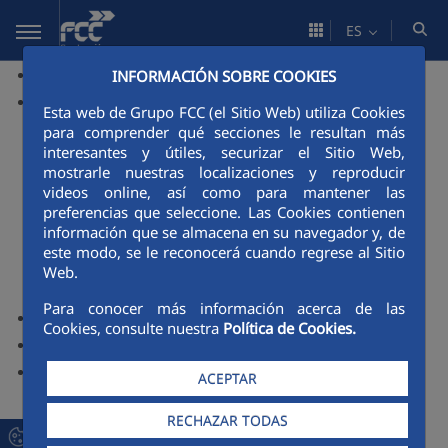
Saltar al contenido principal
ES
home
INFORMACIÓN SOBRE COOKIES
Área Corporativa
Esta web de Grupo FCC (el Sitio Web) utiliza Cookies
Presentación
para comprender qué secciones le resultan más
interesantes y útiles, securizar el Sitio Web,
FCC Países Bajos
mostrarle nuestras localizaciones y reproducir
Organización
videos online, así como para mantener las
Equipo
preferencias que seleccione. Las Cookies contienen
información que se almacena en su navegador y, de
¿Dónde estamos?
este modo, se le reconocerá cuando regrese al Sitio
Premios y distinciones
Web.
Premios y distinciones
Para conocer más información acerca de las
Actividades
Cookies, consulte nuestra
Política de Cookies.
Ciudad FCC
Sostenibilidad
ACEPTAR
Construcción responsable
RECHAZAR TODAS
Políticas