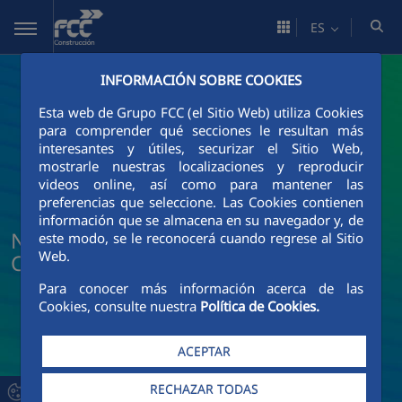
Saltar al contenido principal
ES
INFORMACIÓN SOBRE COOKIES
Esta web de Grupo FCC (el Sitio Web) utiliza Cookies
para comprender qué secciones le resultan más
interesantes y útiles, securizar el Sitio Web,
mostrarle nuestras localizaciones y reproducir
videos online, así como para mantener las
preferencias que seleccione. Las Cookies contienen
información que se almacena en su navegador y, de
Noticias y actualidad de FCC
este modo, se le reconocerá cuando regrese al Sitio
Web.
Construcción
Para conocer más información acerca de las
Cookies, consulte nuestra
Política de Cookies.
ACEPTAR
RECHAZAR TODAS