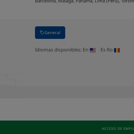
Barcelona, Málaga, Panamá, Lima (Perú), Toronto
General
Idiomas disponibles:
En
Es
Ro
ACCESO DE EMP