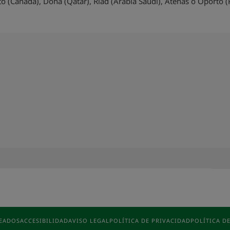
 (Canadá), Doha (Qatar), Riad (Arabia Saudí), Atenas o Oporto (P
LEADOS
ACCESIBILIDAD
AVISO LEGAL
POLÍTICA DE PRIVACIDAD
POLÍTICA D