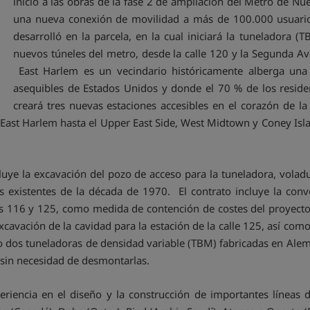
inicio a las obras de la fase 2 de ampliación del Metro de Nu
una nueva conexión de movilidad a más de 100.000 usuarios 
desarrolló en la parcela, en la cual iniciará la tuneladora (
nuevos túneles del metro, desde la calle 120 y la Segunda Av
East Harlem es un vecindario históricamente alberga una
asequibles de Estados Unidos y donde el 70 % de los reside
creará tres nuevas estaciones accesibles en el corazón de 
e East Harlem hasta el Upper East Side, West Midtown y Coney Isl
uye la excavación del pozo de acceso para la tuneladora, voladur
 existentes de la década de 1970. El contrato incluye la con
es 116 y 125, como medida de contención de costes del proyecto
avación de la cavidad para la estación de la calle 125, así como 
ndo dos tuneladoras de densidad variable (TBM) fabricadas en Alem
 sin necesidad de desmontarlas.
eriencia en el diseño y la construcción de importantes líneas