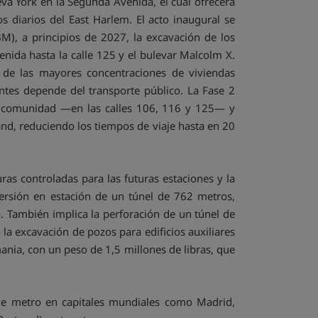
eva York en la Segunda Avenida, el cual ofrecerá
diarios del East Harlem. El acto inaugural se
TBM), a principios de 2027, la excavación de los
enida hasta la calle 125 y el bulevar Malcolm X.
 de las mayores concentraciones de viviendas
ntes depende del transporte público. La Fase 2
la comunidad —en las calles 106, 116 y 125— y
and, reduciendo los tiempos de viaje hasta en 20
as controladas para las futuras estaciones y la
versión en estación de un túnel de 762 metros,
. También implica la perforación de un túnel de
la excavación de pozos para edificios auxiliares
ania, con un peso de 1,5 millones de libras, que
 de metro en capitales mundiales como Madrid,