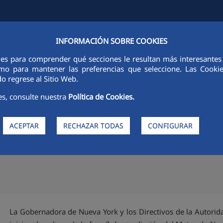
INFORMACIÓN SOBRE COOKIES
FCCCO EN EL MUNDO
SOSTENIBILIDAD
ÉTICA E INTEGRIDAD
ies para comprender qué secciones le resultan más interesantes y 
 como para mantener las preferencias que seleccione. Las Cook
o regrese al Sitio Web.
es, consulte nuestra
Política de Cookies.
lmar inician la fase 2 de la a
ACEPTAR
RECHAZAR TODAS
CONFIGURAR
La Gobernadora de Nueva York y los Directivos de la Autori