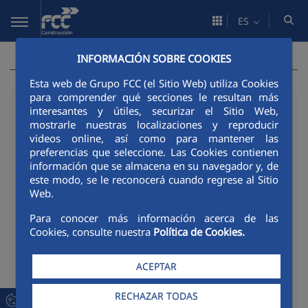
Saltar al contenido principal
ES
INFORMACIÓN SOBRE COOKIES
Esta web de Grupo FCC (el Sitio Web) utiliza Cookies
para comprender qué secciones le resultan más
25/05/2026
interesantes y útiles, securizar el Sitio Web,
mostrarle nuestras localizaciones y reproducir
FCC Construcción publica
videos online, así como para mantener las
su Informe de Emisiones
preferencias que seleccione. Las Cookies contienen
información que se almacena en su navegador y, de
de Gases de Efecto
este modo, se le reconocerá cuando regrese al Sitio
Web.
Invernadero 2025
Para conocer más información acerca de las
Cookies, consulte nuestra
Política de Cookies.
Material de descarga
ACEPTAR
PDF - 101 Kb
DOCUMENTO
RECHAZAR TODAS
Nota de prensa