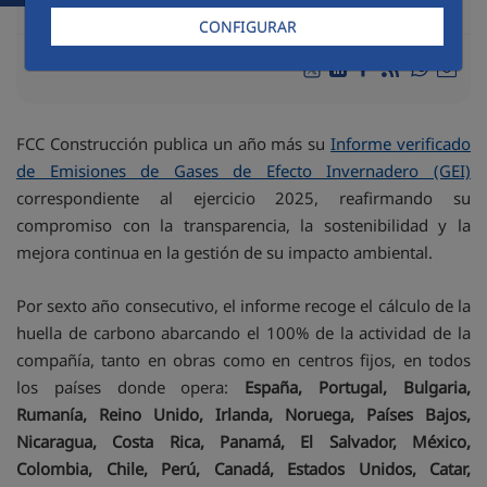
CONFIGURAR
Compart
Compartir en Twitter
Compartir en Link
Compartir en F
RSS
Compa
FCC Construcción publica un año más su
Informe verificado
de Emisiones de Gases de Efecto Invernadero (GEI)
correspondiente al ejercicio 2025, reafirmando su
compromiso con la transparencia, la sostenibilidad y la
mejora continua en la gestión de su impacto ambiental.
Por sexto año consecutivo, el informe recoge el cálculo de la
huella de carbono abarcando el 100% de la actividad de la
compañía, tanto en obras como en centros fijos, en todos
los países donde opera:
España, Portugal, Bulgaria,
Rumanía, Reino Unido, Irlanda, Noruega, Países Bajos,
Nicaragua, Costa Rica, Panamá, El Salvador, México,
Colombia, Chile, Perú, Canadá, Estados Unidos, Catar,