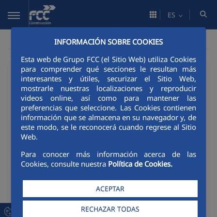
Saltar al contenido principal
ES
INFORMACIÓN SOBRE COOKIES
Esta web de Grupo FCC (el Sitio Web) utiliza Cookies
para comprender qué secciones le resultan más
02/06/2026
interesantes y útiles, securizar el Sitio Web,
FCC Construcción
mostrarle nuestras localizaciones y reproducir
videos online, así como para mantener las
Portugal, distinguida
preferencias que seleccione. Las Cookies contienen
información que se almacena en su navegador y, de
entre las empresas más
este modo, se le reconocerá cuando regrese al Sitio
Web.
felices para trabajar en
Para conocer más información acerca de las
Portugal
Cookies, consulte nuestra
Política de Cookies.
ACEPTAR
Compart
Compartir en Twitter
Compartir en Link
Compartir en F
RSS
RECHAZAR TODAS
Compa