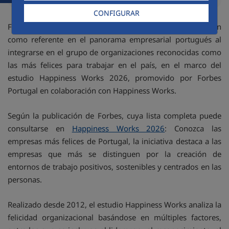
CONFIGURAR
FCC Construcción Portugal acaba de reforzar su posición
como referente en el panorama empresarial portugués al
integrarse en el grupo de organizaciones reconocidas como
las más felices para trabajar en el país, en el marco del
estudio Happiness Works 2026, promovido por Forbes
Portugal en colaboración con Happiness Works.
Según la publicación de Forbes, cuya lista completa puede
consultarse en
Happiness Works 2026
: Conozca las
empresas más felices de Portugal, la iniciativa destaca a las
empresas que más se distinguen por la creación de
entornos de trabajo positivos, sostenibles y centrados en las
personas.
Realizado desde 2012, el estudio Happiness Works analiza la
felicidad organizacional basándose en múltiples factores,