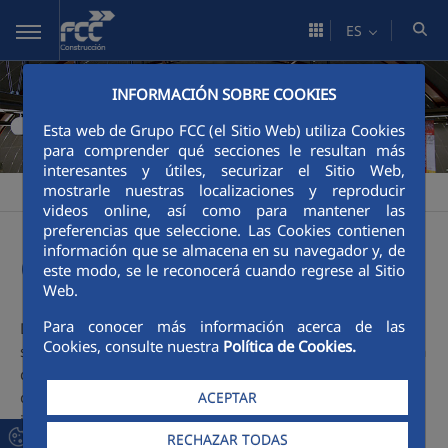
Saltar al contenido principal
ES
INFORMACIÓN SOBRE COOKIES
Esta web de Grupo FCC (el Sitio Web) utiliza Cookies
para comprender qué secciones le resultan más
interesantes y útiles, securizar el Sitio Web,
mostrarle nuestras localizaciones y reproducir
Construcción
Área corporativa
Servicios Técnicos
>
>
videos online, así como para mantener las
preferencias que seleccione. Las Cookies contienen
información que se almacena en su navegador y, de
Calidad
este modo, se le reconocerá cuando regrese al Sitio
Web.
Para conocer más información acerca de las
Desarrolla y actualiza el sistema de gestión y
Cookies, consulte nuestra
Política de Cookies.
sostenibilidad, coordinando las actuaciones que se llevan a
cabo para la revisión del sistema, asegurando su mejora
continua, y prestando el apoyo necesario en su
ACEPTAR
implementación.
RECHAZAR TODAS