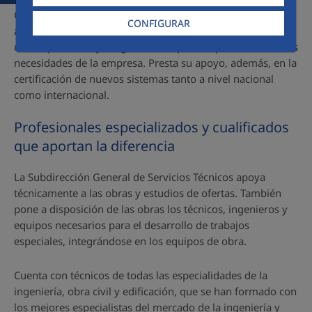
Colabora con otras entidades en la definición, revisión y
CONFIGURAR
actualización de los indicadores del sistema de gestión, y
de sus procesos, y asegura su adaptación permanente a las
necesidades de la empresa. Presta su apoyo, además, en la
certificación de nuevos sistemas tanto a nivel nacional
como internacional.
Profesionales especializados y cualificados
que aportan la diferencia
La Subdirección General de Servicios Técnicos apoya
técnicamente a las obras y estudios de ofertas. También
pone a disposición de las obras los técnicos, ingenieros y
equipos necesarios para el desarrollo de trabajos
especiales, integrándose en los equipos de obra.
Cuenta con técnicos de todas las especialidades de la
ingeniería, obra civil y edificación, que se han formado con
los mejores especialistas del mercado de la ingeniería y