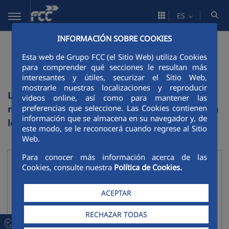
Saltar al contenido principal
ES
INFORMACIÓN SOBRE COOKIES
Listado de sitios web de
Esta web de Grupo FCC (el Sitio Web) utiliza Cookies
FCC
para comprender qué secciones le resultan más
interesantes y útiles, securizar el Sitio Web,
mostrarle nuestras localizaciones y reproducir
La actividad de FCC en cada ámbito de
videos online, así como para mantener las
preferencias que seleccione. Las Cookies contienen
negocio se desarrolló con más profundidad en
información que se almacena en su navegador y, de
los siguientes sitios web:
este modo, se le reconocerá cuando regrese al Sitio
Web.
Para conocer más información acerca de las
Corporativo
Cookies, consulte nuestra
Política de Cookies.
Contraer
Web Corporativa
ACEPTAR
Portal de Servicios medioambientales
RECHAZAR TODAS
Portal de Agua