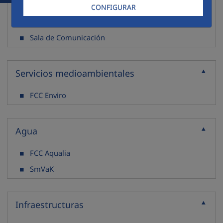
Portal de Infraestructuras
CONFIGURAR
Portal de Concesiones
Sala de Comunicación
Servicios medioambientales
Contraer
FCC Enviro
Agua
Contraer
FCC Aqualia
SmVaK
Infraestructuras
Contraer