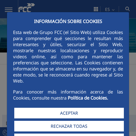
Saltar al contenido principal
ES
INFORMACIÓN SOBRE COOKIES
Esta web de Grupo FCC (el Sitio Web) utiliza Cookies
para comprender qué secciones le resultan más
interesantes y útiles, securizar el Sitio Web,
mostrarle nuestras localizaciones y reproducir
videos online, así como para mantener las
FCCCO Panamá
Área corporativa
Organización
Equipo
>
>
>
preferencias que seleccione. Las Cookies contienen
información que se almacena en su navegador y, de
Equipo
este modo, se le reconocerá cuando regrese al Sitio
Web.
Para conocer más información acerca de las
Cookies, consulte nuestra
Política de Cookies.
ACEPTAR
DIRECTOR DE ÁREA AMÉRICA
RECHAZAR TODAS