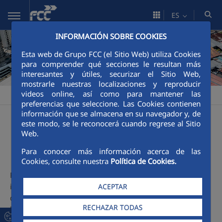
Saltar al contenido principal
ES
INFORMACIÓN SOBRE COOKIES
Esta web de Grupo FCC (el Sitio Web) utiliza Cookies
para comprender qué secciones le resultan más
interesantes y útiles, securizar el Sitio Web,
mostrarle nuestras localizaciones y reproducir
videos online, así como para mantener las
FCCCO Panamá
Actividades
Obra Civil
Carreteras
>
>
>
preferencias que seleccione. Las Cookies contienen
información que se almacena en su navegador y, de
Carreteras
este modo, se le reconocerá cuando regrese al Sitio
Web.
Para conocer más información acerca de las
Cookies, consulte nuestra
Política de Cookies.
FCC ha participado en proyectos de gran incidencia para la
infraestructura vial del país, los cuales han sido
ACEPTAR
determinantes para el progreso social de Panamá y sus
RECHAZAR TODAS
habitantes, entre las obras se destacan: