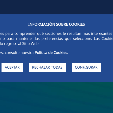
INFORMACIÓN SOBRE COOKIES
FCCCO EN EL MUNDO
SOSTENIBILIDAD
ÉTICA E INTEGRIDAD
ies para comprender qué secciones le resultan más interesantes y 
 como para mantener las preferencias que seleccione. Las Cook
o regrese al Sitio Web.
es, consulte nuestra
Política de Cookies.
ACEPTAR
RECHAZAR TODAS
CONFIGURAR
de FCC