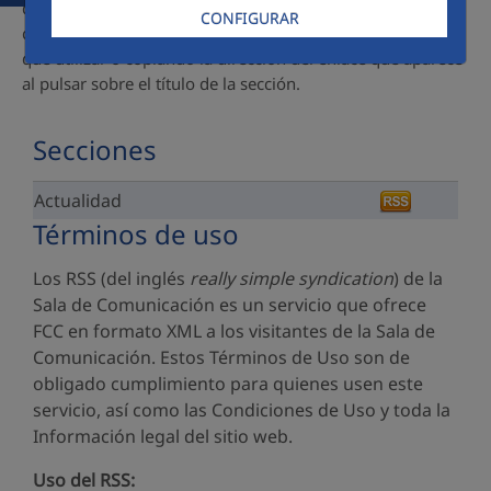
de Comunicación con RSS propio. Puedes suscribirse a
CONFIGURAR
cada una de ellas pulsando en el icono de la herramienta
que utilizar o copiando la dirección del enlace que aparece
al pulsar sobre el título de la sección.
Secciones
Actualidad
Términos de uso
Los RSS (del inglés
really simple syndication
) de la
Sala de Comunicación es un servicio que ofrece
FCC en formato XML a los visitantes de la Sala de
Comunicación. Estos Términos de Uso son de
obligado cumplimiento para quienes usen este
servicio, así como las Condiciones de Uso y toda la
Información legal del sitio web.
Uso del RSS: