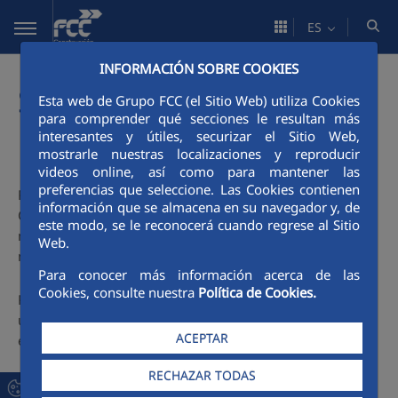
Saltar al contenido principal
ES
INFORMACIÓN SOBRE COOKIES
Suscripción a
Esta web de Grupo FCC (el Sitio Web) utiliza Cookies
para comprender qué secciones le resultan más
novedades - RSS
interesantes y útiles, securizar el Sitio Web,
mostrarle nuestras localizaciones y reproducir
videos online, así como para mantener las
preferencias que seleccione. Las Cookies contienen
Puede suscribirse a las diferentes secciones de la Sala de
información que se almacena en su navegador y, de
Comunicación mediante RSS (sindicación sencilla). De este
este modo, se le reconocerá cuando regrese al Sitio
modo no es necesario visitar cada página para conocer las
Web.
novedades.
Para conocer más información acerca de las
Cookies, consulte nuestra
Política de Cookies.
Para suscribirse a un contenido mediante RSS es necesario
utilizar una herramienta (lector o agregador), como, por
ACEPTAR
ejemplo, Google Reader, Bloglines o Netvibes.
RECHAZAR TODAS
En el siguiente listado están todas las secciones de la Sala